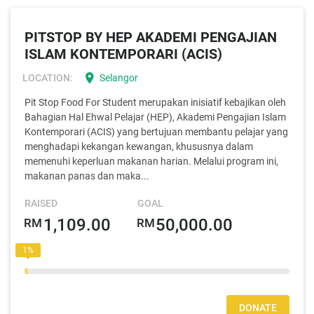
PITSTOP BY HEP AKADEMI PENGAJIAN
ISLAM KONTEMPORARI (ACIS)
location_on
LOCATION:
Selangor
Pit Stop Food For Student merupakan inisiatif kebajikan oleh
Bahagian Hal Ehwal Pelajar (HEP), Akademi Pengajian Islam
Kontemporari (ACIS) yang bertujuan membantu pelajar yang
menghadapi kekangan kewangan, khususnya dalam
memenuhi keperluan makanan harian. Melalui program ini,
makanan panas dan maka...
RAISED
GOAL
1,109.00
50,000.00
RM
RM
1%
DONATE