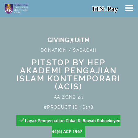
FIN
e
Pay
GIVING@UiTM
DONATION / SADAQAH
PITSTOP BY HEP
AKADEMI PENGAJIAN
ISLAM KONTEMPORARI
(ACIS)
AA ZONE 25
#PRODUCT ID : 6138
done_outline
Layak Pengecualian Cukai Di Bawah Subseksyen
44(6) ACP 1967