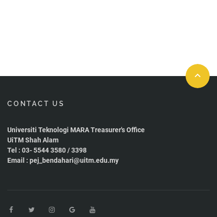
keyboard_arrow_up
CONTACT US
Universiti Teknologi MARA Treasurer's Office
UiTM Shah Alam
Tel : 03- 5544 3580 / 3398
Email : pej_bendahari@uitm.edu.my