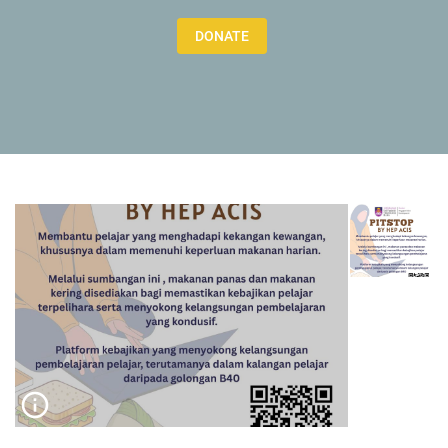
DONATE
info_outline