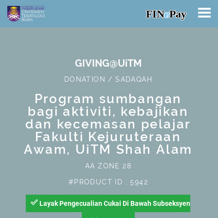
FIN
e
Pay
GIVING@UiTM
DONATION / SADAQAH
Program sumbangan
bagi aktiviti, kebajikan
dan kecemasan pelajar
Fakulti Kejuruteraan
Awam, UiTM Shah Alam
AA ZONE 28
#PRODUCT ID : 5942
done_outline
Layak Pengecualian Cukai Di Bawah Subseksyen