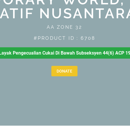
EATIF NUSANTARA
AA ZONE 32
#PRODUCT ID : 6708
ayak Pengecualian Cukai Di Bawah Subseksyen 44(6) ACP 1
DONATE