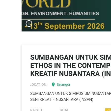
info_outline
SUMBANGAN UNTUK SIM
ETHOS IN THE CONTEMP
KREATIF NUSANTARA (I
location_on
LOCATION:
Selangor
SUMBANGAN UNTUK SIMPOSIUM NUSANTARA
SENI KREATIF NUSANTARA (INSAN)
RAISED
GOAL
0