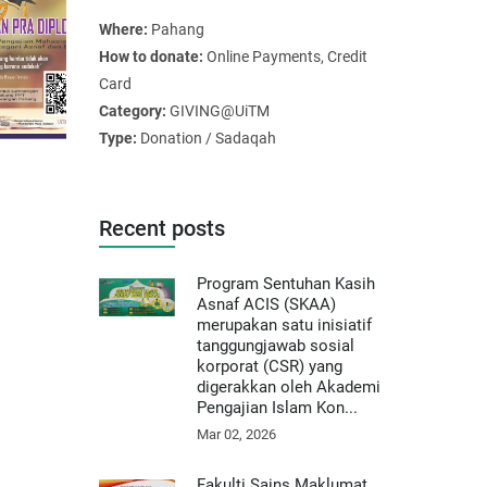
Where:
Pahang
How to donate:
Online Payments, Credit
Card
Category:
GIVING@UiTM
Type:
Donation / Sadaqah
Recent posts
Program Sentuhan Kasih
Asnaf ACIS (SKAA)
merupakan satu inisiatif
tanggungjawab sosial
korporat (CSR) yang
digerakkan oleh Akademi
Pengajian Islam Kon...
Mar 02, 2026
Fakulti Sains Maklumat