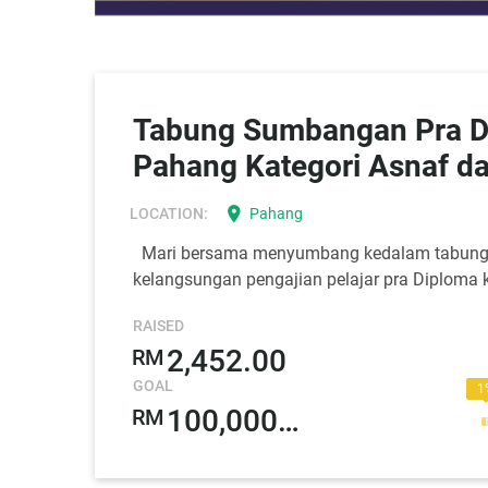
Tabung Sumbangan Pra Diploma (Khusus untuk
Pahang Kategori Asnaf d
location_on
LOCATION:
Pahang
Mari bersama menyumbang kedalam tabung P
kelangsungan pengajian pelajar pra Diploma k
RAISED
2,452.00
RM
GOAL
1
100,000.00
RM