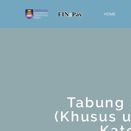
FIN
e
Pay
HOME
Tabung
(Khusus 
Kat