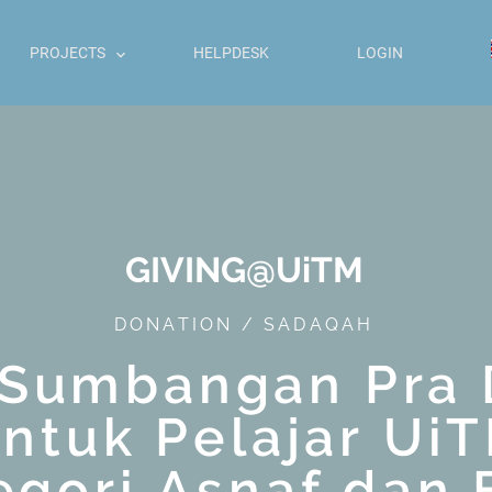
PROJECTS
HELPDESK
LOGIN
GIVING@UiTM
DONATION / SADAQAH
 Sumbangan Pra 
untuk Pelajar Ui
egori Asnaf dan 