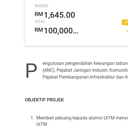
RAISED
1,645.00
RM
GOAL
0
100,000.00
RM
P
engurusan pengendalian kewangan tabung 
(ANC), Pejabat Jaringan Industri, Komunit
Pejabat Pembangunan Infrastruktur dan In
OBJEKTIF PROJEK
Memberi peluang kepada alumni UiTM menyu
UiTM