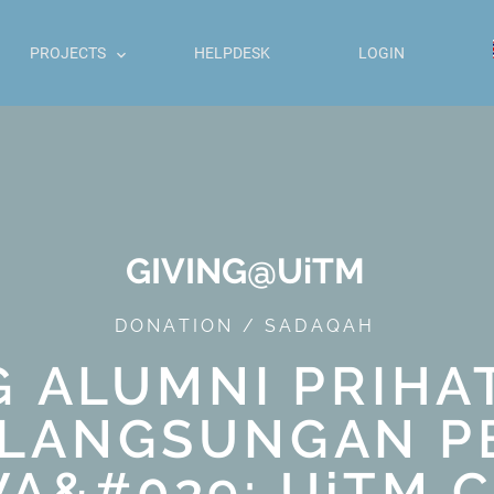
PROJECTS
HELPDESK
LOGIN
GIVING@UiTM
DONATION / SADAQAH
 ALUMNI PRIHA
ELANGSUNGAN P
A&#039; UiTM