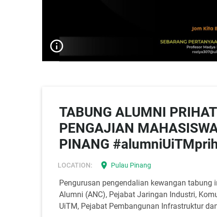
info_outline
TABUNG ALUMNI PRIHA
PENGAJIAN MAHASISWA
PINANG #alumniUiTMprih
location_on
LOCATION:
Pulau Pinang
Pengurusan pengendalian kewangan tabung in
Alumni (ANC), Pejabat Jaringan Industri, Kom
UiTM, Pejabat Pembangunan Infrastruktur dan 