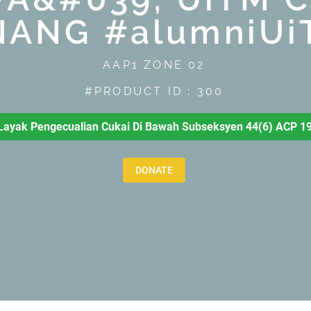
NANG #alumniUiT
AAP1 ZONE 02
#PRODUCT ID : 300
ayak Pengecualian Cukai Di Bawah Subseksyen 44(6) ACP 1
DONATE