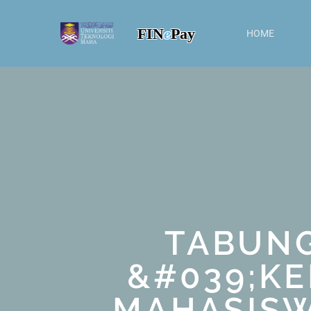
FIN
e
Pay
HOME
TABUNG
&#039;K
MAHASISW