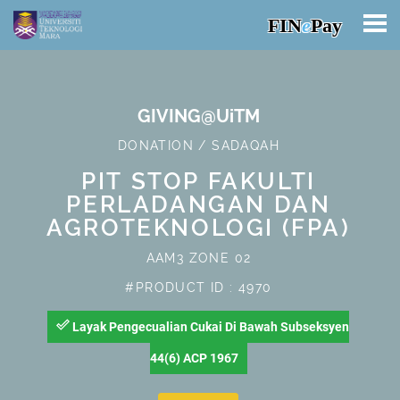
FIN
e
Pay
GIVING@UiTM
DONATION / SADAQAH
PIT STOP FAKULTI
PERLADANGAN DAN
AGROTEKNOLOGI (FPA)
AAM3 ZONE 02
#PRODUCT ID : 4970
done_outline
Layak Pengecualian Cukai Di Bawah Subseksyen
44(6) ACP 1967