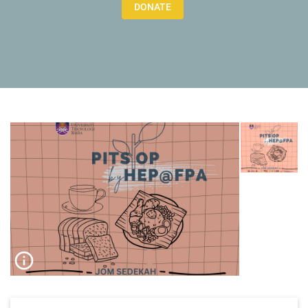
DONATE
info_outline