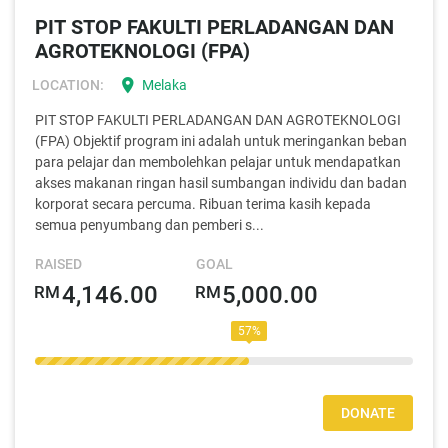
PIT STOP FAKULTI PERLADANGAN DAN
AGROTEKNOLOGI (FPA)
location_on
LOCATION:
Melaka
PIT STOP FAKULTI PERLADANGAN DAN AGROTEKNOLOGI
(FPA) Objektif program ini adalah untuk meringankan beban
para pelajar dan membolehkan pelajar untuk mendapatkan
akses makanan ringan hasil sumbangan individu dan badan
korporat secara percuma. Ribuan terima kasih kepada
semua penyumbang dan pemberi s...
RAISED
GOAL
4,146.00
5,000.00
RM
RM
65%
DONATE